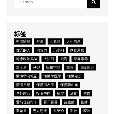
for:
标签
中国家庭
买单
五龙河
人生信念
优秀的人
内驱力
冯小刚
厚积薄发
地缘政治风险
大沽河
威海
家庭素养
富士康
尹烨
德州宁津
慈善
懂懂健身
懂懂学习笔记
懂懂学医学
懂懂定投
懂懂日记
懂懂朋友圈
懂懂骑山东
户外露营
投资中国
栖霞
沾化
焦虑
爱马仕自行车
百日百县
益生菌
直播
秦始皇
穷人思维
系统论
罗敏
胶州