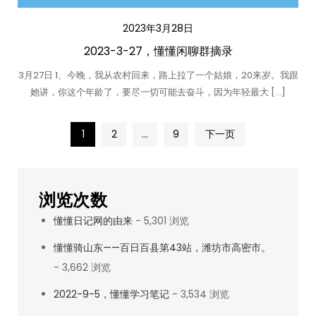
2023年3月28日
2023-3-27，懂懂闲聊群摘录
3月27日 1、今晚，我从农村回来，路上拉了一个姑娘，20来岁。我跟
她讲，你这个年龄了，要尽一切可能去奋斗，因为年轻最大 […]
文
1
2
…
9
下一页
章
浏览次数
分
懂懂日记网的由来
- 5,301 浏览
页
懂懂骑山东——百日百县第43站，潍坊市高密市。
- 3,662 浏览
2022-9-5，懂懂学习笔记
- 3,534 浏览