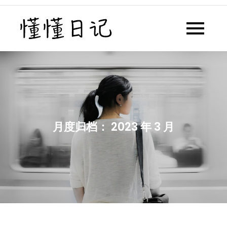
Skip
to
懂懂日记
懂懂日记网每天同步更新懂懂学
content
习群内容
月度归档：
2023 年 3 月