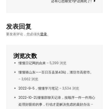
还有心思睡觉?萨达姆死了!
群
航
聊
天
记
发表回复
录
要发表评论，您必须先
登录
。
（2）：
大
部
浏览次数
分
懂懂日记网的由来
- 5,299 浏览
人，
为
懂懂骑山东——百日百县第43站，潍坊市高密市。
逃
- 3,662 浏览
避
2022-9-5，懂懂学习笔记
- 3,534 浏览
真
2022-10-21,懂懂群聊天记录，按顺序一件一件用心
正
处理好眼前的事，行动才是解决焦虑的最好办法
-
的