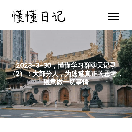
Skip
to
懂懂日记
懂懂日记网每天同步更新懂懂学
content
习群内容
2023-3-30，懂懂学习群聊天记录
（2）：大部分人，为逃避真正的思考，
愿意做一切事情