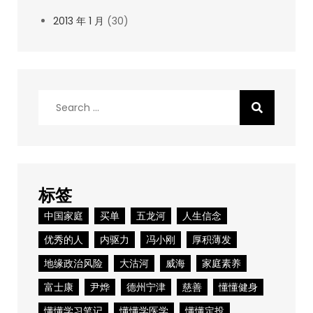
2013 年 1 月
(30)
Search
for:
标签
中国家庭
买单
五龙河
人生信念
优秀的人
内驱力
冯小刚
厚积薄发
地缘政治风险
大沽河
威海
家庭素养
富士康
尹烨
德州宁津
慈善
懂懂健身
懂懂学习笔记
懂懂学医学
懂懂定投