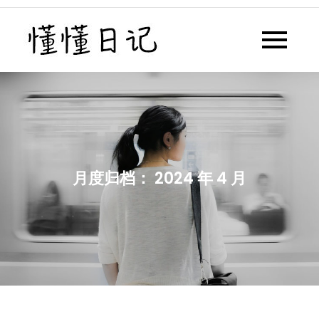
Skip
to
懂懂日记
懂懂日记网每天同步更新懂懂学
content
习群内容
月度归档：
2024 年 4 月