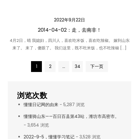
2022年9月22日
2014-04-02：走，去南非！
4月2日，晴 我媳妇，四川人，喜欢吃米饭，喜欢吃辣椒。 嫁到山东
来了。 来了，傻眼了。 我们这里，既不吃米饭，也不吃辣椒 […]
文
1
2
…
34
下一页
章
浏览次数
分
懂懂日记网的由来
- 5,287 浏览
页
懂懂骑山东——百日百县第43站，潍坊市高密市。
- 3,654 浏览
2022-9-5，懂懂学习笔记
- 3,528 浏览