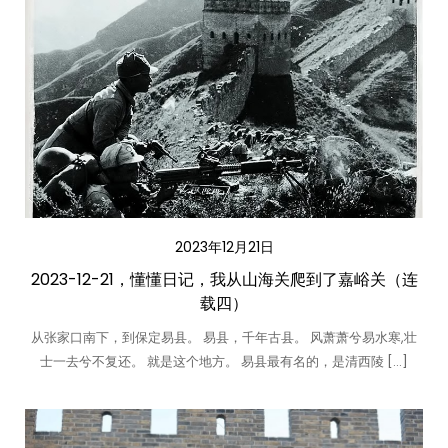
2023年12月21日
2023-12-21，懂懂日记，我从山海关爬到了嘉峪关（连
载四）
从张家口南下，到保定易县。 易县，千年古县。 风萧萧兮易水寒,壮
士一去兮不复还。 就是这个地方。 易县最有名的，是清西陵 […]