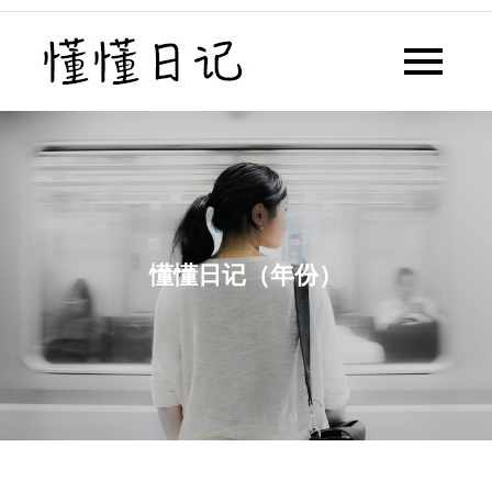
Skip
to
懂懂日记
懂懂日记网每天同步更新懂懂学
content
习群内容
懂懂日记（年份）