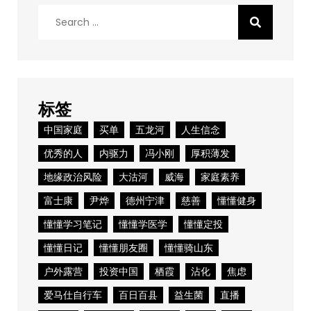
Search
for:
标签
中国家庭
买单
五龙河
人生信念
优秀的人
内驱力
冯小刚
厚积薄发
地缘政治风险
大沽河
威海
家庭素养
富士康
尹烨
德州宁津
慈善
懂懂健身
懂懂学习笔记
懂懂学医学
懂懂定投
懂懂日记
懂懂朋友圈
懂懂骑山东
户外露营
投资中国
栖霞
沾化
焦虑
爱马仕自行车
百日百县
益生菌
直播