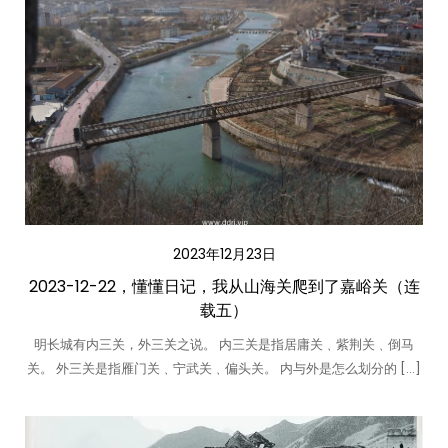
2023年12月23日
2023-12-22，懂懂日记，我从山海关爬到了嘉峪关（连
载五）
明长城有内三关，外三关之说。 内三关是指居庸关﹑紫荆关﹑倒马
关。 外三关是指雁门关﹑宁武关﹑偏头关。 内与外是怎么划分的 […]