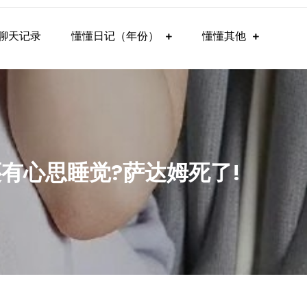
聊天记录
懂懂日记（年份）
懂懂其他
还有心思睡觉?萨达姆死了!