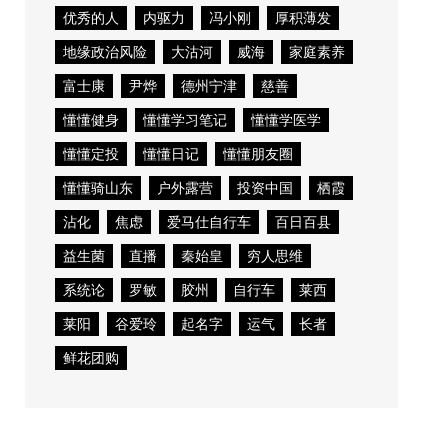
优秀的人
内驱力
冯小刚
厚积薄发
地缘政治风险
大沽河
威海
家庭素养
富士康
尹烨
德州宁津
慈善
懂懂健身
懂懂学习笔记
懂懂学医学
懂懂定投
懂懂日记
懂懂朋友圈
懂懂骑山东
户外露营
投资中国
栖霞
沾化
焦虑
爱马仕自行车
百日百县
益生菌
直播
秦始皇
穷人思维
系统论
罗敏
胶州
自行车
莱西
莱阳
谷爱玲
起名字
运气
长者
鲜花团购