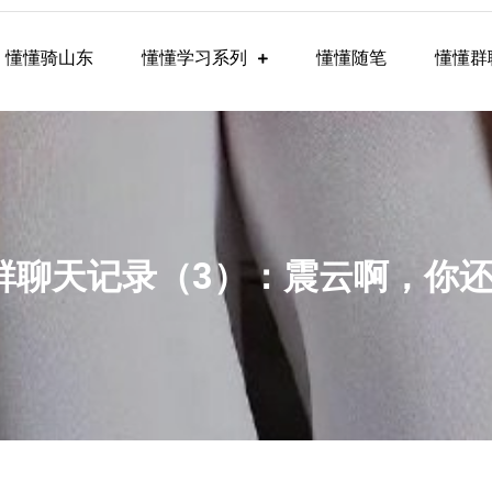
懂懂骑山东
懂懂学习系列
懂懂随笔
懂懂群
懂学习群内容
学习群聊天记录（3）：震云啊，你