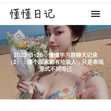
Skip
to
懂懂日记
懂懂日记网每天同步更新懂懂学
content
习群内容
2023-3-28，懂懂学习群聊天记录
（2）：哪个国家都有垃圾人，只是表现
形式不同而已