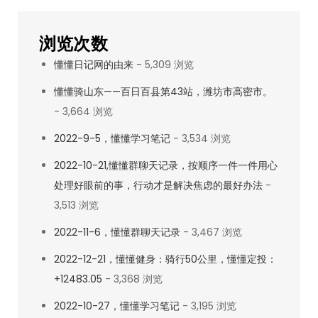
（2）：
哪
浏览次数
个
懂懂日记网的由来
- 5,309 浏览
国
家
懂懂骑山东——百日百县第43站，潍坊市高密市。
都
- 3,664 浏览
有
2022-9-5，懂懂学习笔记
- 3,534 浏览
垃
2022-10-21,懂懂群聊天记录，按顺序一件一件用心
圾
处理好眼前的事，行动才是解决焦虑的最好办法
-
人，
3,513 浏览
只
是
2022-11-6，懂懂群聊天记录
- 3,467 浏览
表
2022-12-21，懂懂健身：骑行50公里，懂懂定投：
现
+12483.05
- 3,368 浏览
形
2022-10-27，懂懂学习笔记
式
- 3,195 浏览