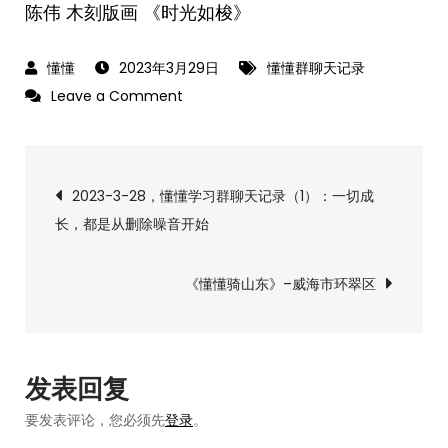
陈伟 木刻版画 《时光如梭》 ​​​
2023年3月29日
懂懂群聊天记录
on
Leave a Comment
2023-
3-
文
28，
2023-3-28，懂懂学习群聊天记录（1）：一切成
懂
长，都是从删除噪音开始
章
懂
学
导
《懂懂骑山东》–威海市环翠区
习
群
航
聊
天
发表回复
记
要发表评论，您必须先
登录
。
录