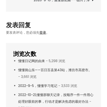
2020-9-15，懂懂朋友圈——德州宁津
（前
导
言）
航
发表回复
要发表评论，您必须先
登录
。
浏览次数
懂懂日记网的由来
- 5,298 浏览
懂懂骑山东——百日百县第43站，潍坊市高密市。
- 3,661 浏览
2022-9-5，懂懂学习笔记
- 3,533 浏览
2022-10-21,懂懂群聊天记录，按顺序一件一件用心
处理好眼前的事，行动才是解决焦虑的最好办法
-