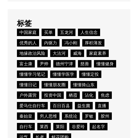
标签
中国家庭
买单
五龙河
人生信念
优秀的人
内驱力
冯小刚
厚积薄发
地缘政治风险
大沽河
威海
家庭素养
富士康
尹烨
德州宁津
慈善
懂懂健身
懂懂学习笔记
懂懂学医学
懂懂定投
懂懂日记
懂懂朋友圈
懂懂骑山东
户外露营
投资中国
栖霞
沾化
焦虑
爱马仕自行车
百日百县
益生菌
直播
秦始皇
穷人思维
系统论
罗敏
胶州
自行车
莱西
莱阳
谷爱玲
起名字
运气
长者
鲜花团购