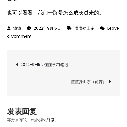
也可以看看，我们一路是怎么成长过来的。
2022年9月15日
懂懂骑山东
Leave
on
a Comment
懂
懂
文
骑
2022-9-15，懂懂学习笔记
山
章
东
懂懂骑山东（前言）
系
导
列
的
航
由
发表回复
来
要发表评论，您必须先
登录
。