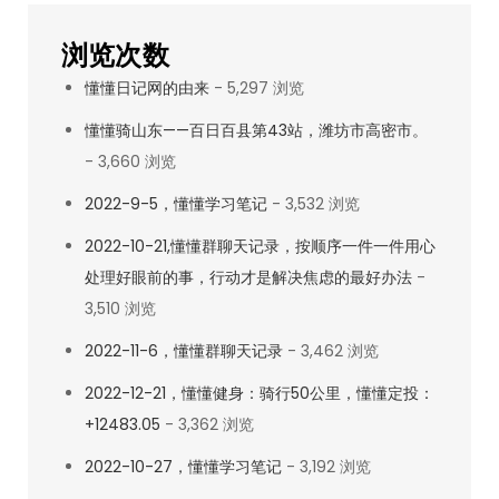
散
浏览次数
心，
懂懂日记网的由来
- 5,297 浏览
莱
芜，
懂懂骑山东——百日百县第43站，潍坊市高密市。
骑
- 3,660 浏览
行
2022-9-5，懂懂学习笔记
- 3,532 浏览
50
2022-10-21,懂懂群聊天记录，按顺序一件一件用心
公
处理好眼前的事，行动才是解决焦虑的最好办法
-
里
3,510 浏览
～
2022-11-6，懂懂群聊天记录
- 3,462 浏览
2022-12-21，懂懂健身：骑行50公里，懂懂定投：
+12483.05
- 3,362 浏览
2022-10-27，懂懂学习笔记
- 3,192 浏览