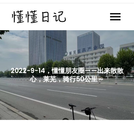
Skip
to
懂懂日记
懂懂日记网每天同步更新懂懂学
content
习群内容
2022-9-14，懂懂朋友圈——出来散散
心，莱芜，骑行50公里～