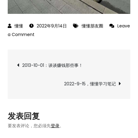
2022年9月14日
懂懂朋友圈
Leave
on
a Comment
2022-
9-
文
14，
2013-10-01：谈谈赚钱那些事！
懂
章
懂
2022-9-15，懂懂学习笔记
朋
导
友
圈
航
——
发表回复
出
要发表评论，您必须先
登录
。
来
散