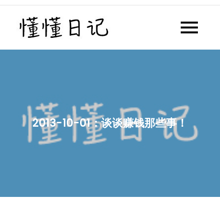
Skip
to
懂懂日记
懂懂日记网每天同步更新懂懂学
content
习群内容
2013-10-01：谈谈赚钱那些事！