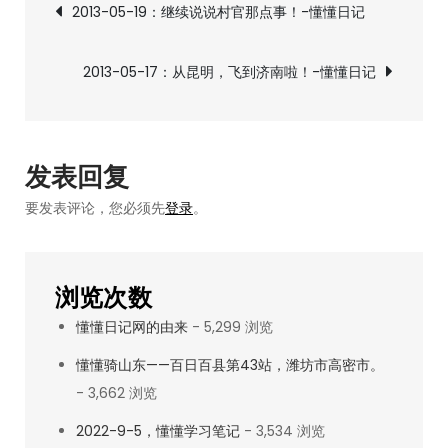
文
2013-05-19：继续说说村官那点事！-懂懂日记
当
章
个
2013-05-17：从昆明，飞到济南啦！-懂懂日记
村
导
里
书
航
记，
发表回复
如
要发表评论，您必须先
登录
。
何？-
懂
懂
浏览次数
日
懂懂日记网的由来
- 5,299 浏览
记
懂懂骑山东——百日百县第43站，潍坊市高密市。
- 3,662 浏览
2022-9-5，懂懂学习笔记
- 3,534 浏览