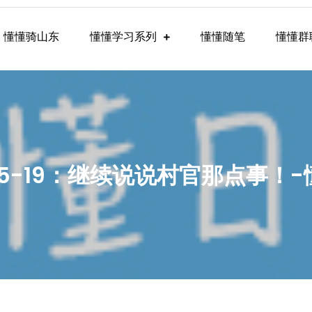
懂懂骑山东
懂懂学习系列
懂懂随笔
懂懂群
懂学习群内容
-05-19：继续说说村官那点事！