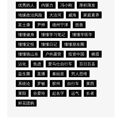
优秀的人
内驱力
冯小刚
厚积薄发
地缘政治风险
大沽河
威海
家庭素养
富士康
尹烨
德州宁津
慈善
懂懂健身
懂懂学习笔记
懂懂学医学
懂懂定投
懂懂日记
懂懂朋友圈
懂懂骑山东
户外露营
投资中国
栖霞
沾化
焦虑
爱马仕自行车
百日百县
益生菌
直播
秦始皇
穷人思维
系统论
罗敏
胶州
自行车
莱西
莱阳
谷爱玲
起名字
运气
长者
鲜花团购