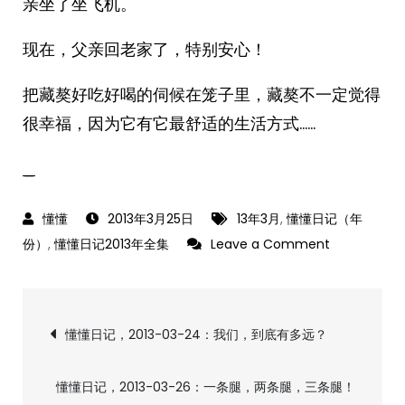
亲坐了坐飞机。
现在，父亲回老家了，特别安心！
把藏獒好吃好喝的伺候在笼子里，藏獒不一定觉得
很幸福，因为它有它最舒适的生活方式……
_
2013年3月25日
13年3月
,
懂懂日记（年
on
份）
,
懂懂日记2013年全集
Leave a Comment
懂
懂
文
日
懂懂日记，2013-03-24：我们，到底有多远？
记，
章
2013-
懂懂日记，2013-03-26：一条腿，两条腿，三条腿！
03-