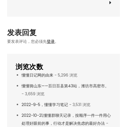
导
25：
光
航
看
到
发表回复
贼
要发表评论，您必须先
登录
。
吃
肉
了！
浏览次数
懂懂日记网的由来
- 5,296 浏览
懂懂骑山东——百日百县第43站，潍坊市高密市。
- 3,659 浏览
2022-9-5，懂懂学习笔记
- 3,531 浏览
2022-10-21,懂懂群聊天记录，按顺序一件一件用心
处理好眼前的事，行动才是解决焦虑的最好办法
-