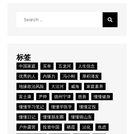
Search
for:
标签
中国家庭
买单
五龙河
人生信念
优秀的人
内驱力
冯小刚
厚积薄发
地缘政治风险
大沽河
威海
家庭素养
富士康
尹烨
德州宁津
慈善
懂懂健身
懂懂学习笔记
懂懂学医学
懂懂定投
懂懂日记
懂懂朋友圈
懂懂骑山东
户外露营
投资中国
栖霞
沾化
焦虑