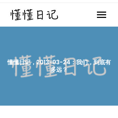
Skip
to
懂懂日记
懂懂日记网每天同步更新懂懂学
content
习群内容
懂懂日记，2013-03-24：我们，到底有
多远？