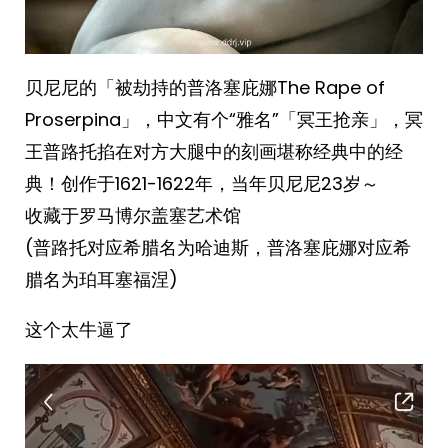
贝尼尼的「被劫持的普洛塞庇娜The Rape of
Proserpina」，中文有个“雅名”「冥王抢亲」，冥
王普路托掐在对方大腿中的刻画堪称经典中的经
典！创作于1621-1622年，当年贝尼尼23岁～
收藏于罗马博尔盖塞艺术馆
(普路托对应希腊名为哈迪斯，普洛塞庇娜对应希
腊名为珀耳塞福涅) ​​​
这个太牛逼了
视
频
播