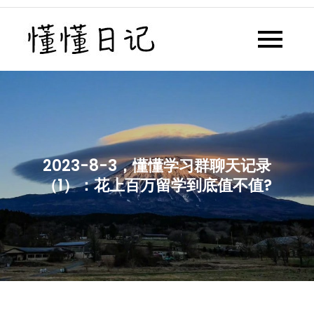
Skip
to
懂懂日记
懂懂日记网每天同步更新懂懂学
content
习群内容
2023-8-3，懂懂学习群聊天记录
（1）：花上百万留学到底值不值?