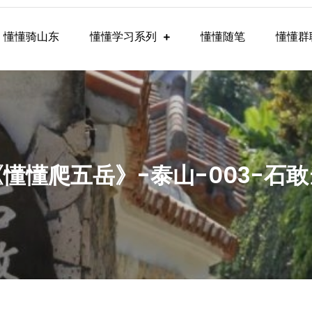
懂懂骑山东
懂懂学习系列
懂懂随笔
懂懂群
懂学习群内容
《懂懂爬五岳》-泰山-003-石敢