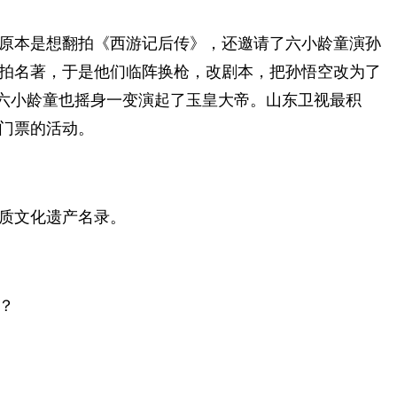
原本是想翻拍《西游记后传》，还邀请了六小龄童演孙
拍名著，于是他们临阵换枪，改剧本，把孙悟空改为了
，六小龄童也摇身一变演起了玉皇大帝。山东卫视最积
门票的活动。
质文化遗产名录。
？