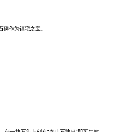
的石碑作为镇宅之宝。
，任一块石头上刻有“泰山石敢当”即可生效。