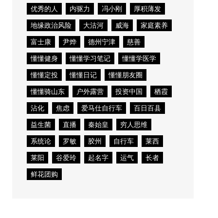
优秀的人
内驱力
冯小刚
厚积薄发
地缘政治风险
大沽河
威海
家庭素养
富士康
尹烨
德州宁津
慈善
懂懂健身
懂懂学习笔记
懂懂学医学
懂懂定投
懂懂日记
懂懂朋友圈
懂懂骑山东
户外露营
投资中国
栖霞
沾化
焦虑
爱马仕自行车
百日百县
益生菌
直播
秦始皇
穷人思维
系统论
罗敏
胶州
自行车
莱西
莱阳
谷爱玲
起名字
运气
长者
鲜花团购