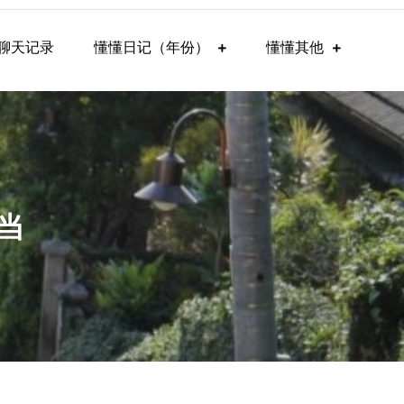
聊天记录
懂懂日记（年份）
懂懂其他
当