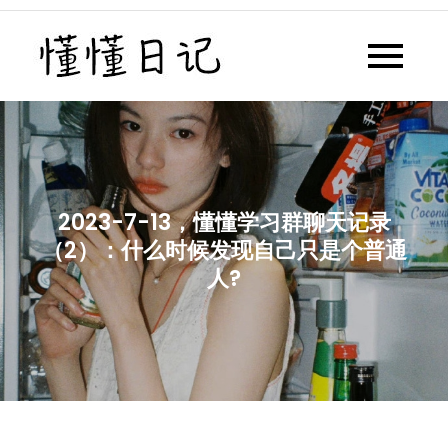
Skip
to
懂懂日记
懂懂日记网每天同步更新懂懂学
content
习群内容
2023-7-13，懂懂学习群聊天记录
（2）：什么时候发现自己只是个普通
人?