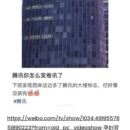
https://weibo.com/tv/show/1034:49195576
51890223?from=old_pc_videoshow
孕妇背