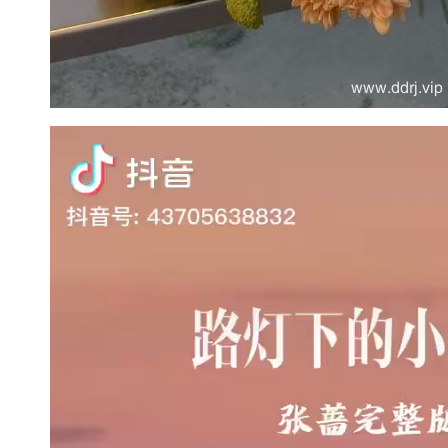
视
频
播
放
器