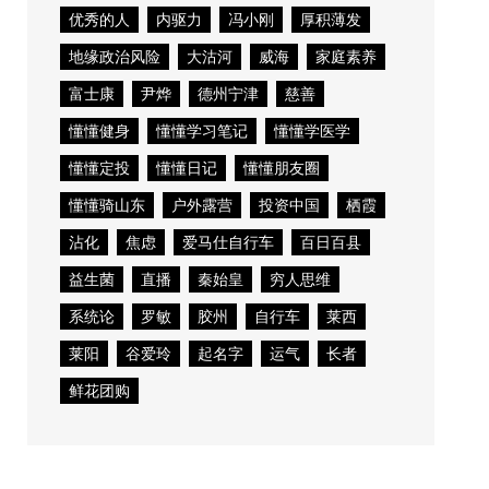
优秀的人
内驱力
冯小刚
厚积薄发
地缘政治风险
大沽河
威海
家庭素养
富士康
尹烨
德州宁津
慈善
懂懂健身
懂懂学习笔记
懂懂学医学
懂懂定投
懂懂日记
懂懂朋友圈
懂懂骑山东
户外露营
投资中国
栖霞
沾化
焦虑
爱马仕自行车
百日百县
益生菌
直播
秦始皇
穷人思维
系统论
罗敏
胶州
自行车
莱西
莱阳
谷爱玲
起名字
运气
长者
鲜花团购