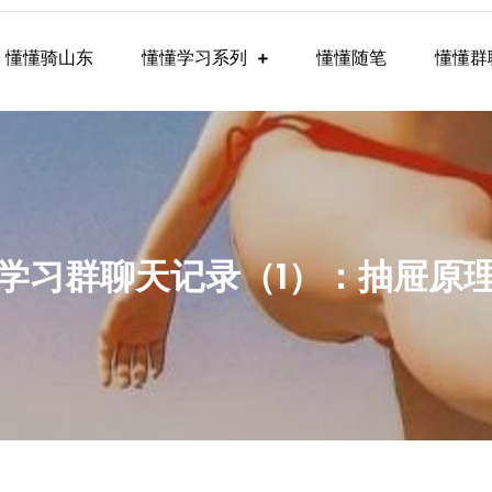
懂懂骑山东
懂懂学习系列
懂懂随笔
懂懂群
懂学习群内容
，懂懂学习群聊天记录（1）：抽屉