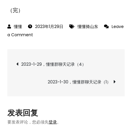
（完）
2023年1月29日
懂懂骑山东
Leave
on
a Comment
《懂
懂
文
骑
2023-1-29，懂懂群聊天记录（4）
山
章
东》
2023-1-30，懂懂群聊天记录（1）
–
导
德
州
航
市
发表回复
平
要发表评论，您必须先
登录
。
原