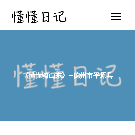
Skip
to
懂懂日记
懂懂日记网每天同步更新懂懂学
content
习群内容
《懂懂骑山东》–德州市平原县