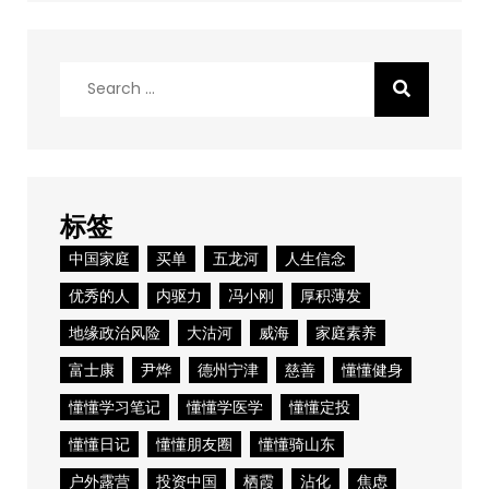
Search
for:
标签
中国家庭
买单
五龙河
人生信念
优秀的人
内驱力
冯小刚
厚积薄发
地缘政治风险
大沽河
威海
家庭素养
富士康
尹烨
德州宁津
慈善
懂懂健身
懂懂学习笔记
懂懂学医学
懂懂定投
懂懂日记
懂懂朋友圈
懂懂骑山东
户外露营
投资中国
栖霞
沾化
焦虑