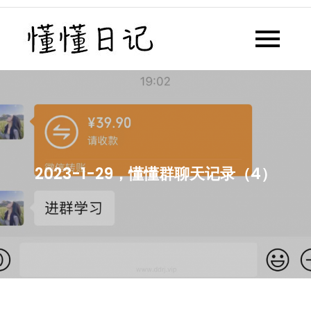
Skip
to
懂懂日记
懂懂日记网每天同步更新懂懂学
content
习群内容
2023-1-29，懂懂群聊天记录（4）