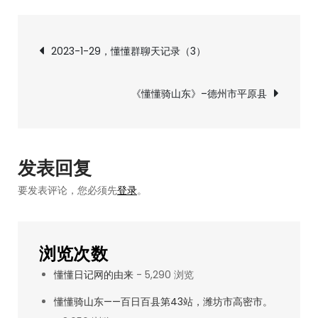
1-
文
29，
2023-1-29，懂懂群聊天记录（3）
懂
章
懂
《懂懂骑山东》–德州市平原县
群
导
聊
天
航
记
发表回复
录
要发表评论，您必须先
登录
。
（4）
浏览次数
懂懂日记网的由来
- 5,290 浏览
懂懂骑山东——百日百县第43站，潍坊市高密市。