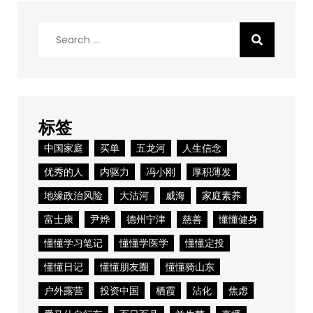
Search
for:
标签
中国家庭
买单
五龙河
人生信念
优秀的人
内驱力
冯小刚
厚积薄发
地缘政治风险
大沽河
威海
家庭素养
富士康
尹烨
德州宁津
慈善
懂懂健身
懂懂学习笔记
懂懂学医学
懂懂定投
懂懂日记
懂懂朋友圈
懂懂骑山东
户外露营
投资中国
栖霞
沾化
焦虑