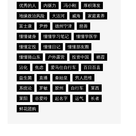
优秀的人
内驱力
冯小刚
厚积薄发
地缘政治风险
大沽河
威海
家庭素养
富士康
尹烨
德州宁津
慈善
懂懂健身
懂懂学习笔记
懂懂学医学
懂懂定投
懂懂日记
懂懂朋友圈
懂懂骑山东
户外露营
投资中国
栖霞
沾化
焦虑
爱马仕自行车
百日百县
益生菌
直播
秦始皇
穷人思维
系统论
罗敏
胶州
自行车
莱西
莱阳
谷爱玲
起名字
运气
长者
鲜花团购