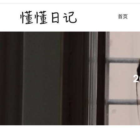
Skip
to
首页
懂懂日记
懂懂日记网每天同步更新懂
content