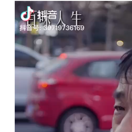
视
频
播
放
器