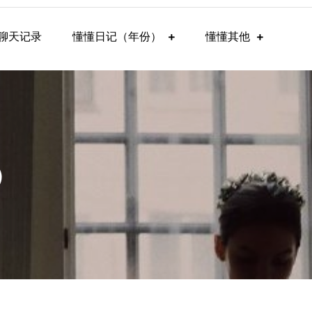
聊天记录
懂懂日记（年份）
懂懂其他
）