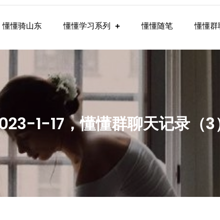
懂懂骑山东
懂懂学习系列
懂懂随笔
懂懂群
懂学习群内容
2023-1-17，懂懂群聊天记录（3