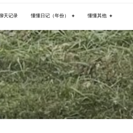
聊天记录
懂懂日记（年份）
懂懂其他