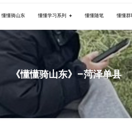
懂懂骑山东
懂懂学习系列
懂懂随笔
懂懂群
懂学习群内容
《懂懂骑山东》–菏泽单县