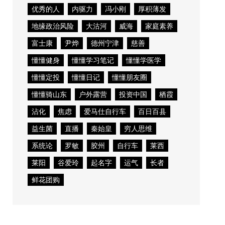
优秀的人
内驱力
冯小刚
厚积薄发
地缘政治风险
大沽河
威海
家庭素养
富士康
尹烨
德州宁津
慈善
懂懂健身
懂懂学习笔记
懂懂学医学
懂懂定投
懂懂日记
懂懂朋友圈
懂懂骑山东
户外露营
投资中国
栖霞
沾化
焦虑
爱马仕自行车
百日百县
益生菌
直播
秦始皇
穷人思维
系统论
罗敏
胶州
自行车
莱西
莱阳
谷爱玲
起名字
运气
长者
鲜花团购