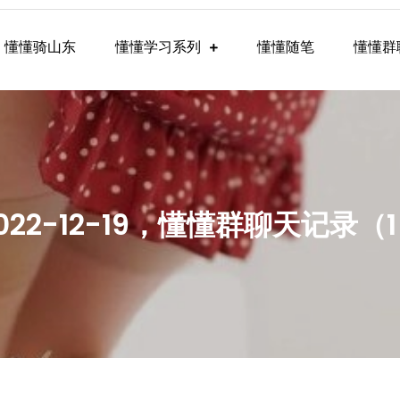
懂懂骑山东
懂懂学习系列
懂懂随笔
懂懂群
懂学习群内容
022-12-19，懂懂群聊天记录（