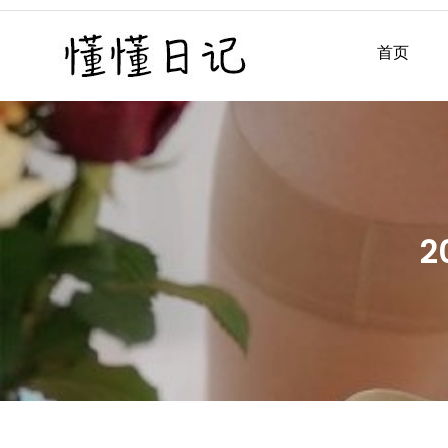
Skip
to
首页
懂懂日记
懂懂日记网每天同步更新懂
content
2