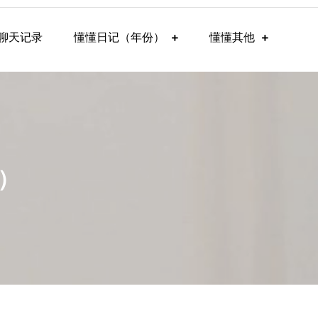
聊天记录
懂懂日记（年份）
懂懂其他
1）