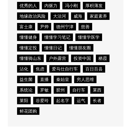
优秀的人
内驱力
冯小刚
厚积薄发
地缘政治风险
大沽河
威海
家庭素养
富士康
尹烨
德州宁津
慈善
懂懂健身
懂懂学习笔记
懂懂学医学
懂懂定投
懂懂日记
懂懂朋友圈
懂懂骑山东
户外露营
投资中国
栖霞
沾化
焦虑
爱马仕自行车
百日百县
益生菌
直播
秦始皇
穷人思维
系统论
罗敏
胶州
自行车
莱西
莱阳
谷爱玲
起名字
运气
长者
鲜花团购