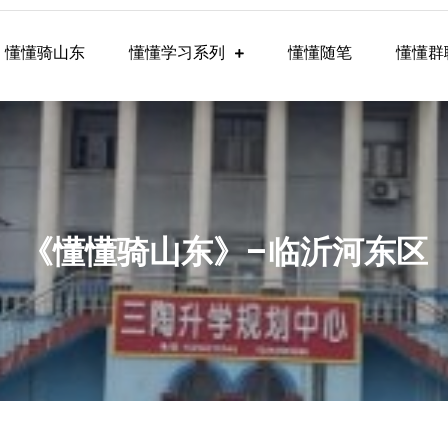
懂懂骑山东
懂懂学习系列
懂懂随笔
懂懂群
懂学习群内容
《懂懂骑山东》–临沂河东区