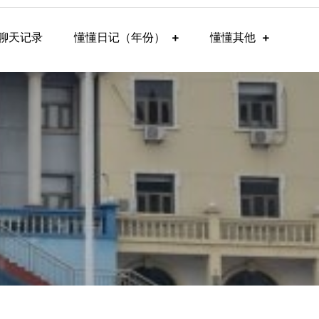
聊天记录
懂懂日记（年份）
懂懂其他