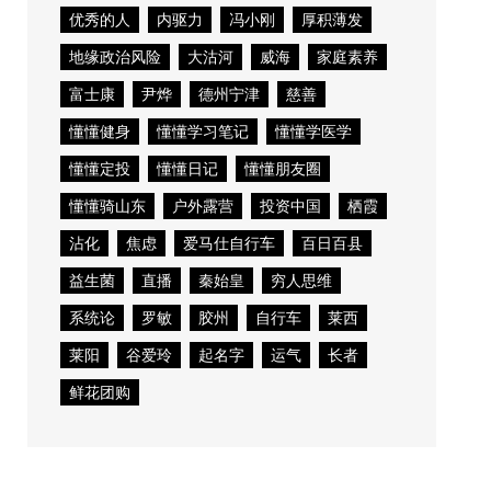
优秀的人
内驱力
冯小刚
厚积薄发
地缘政治风险
大沽河
威海
家庭素养
富士康
尹烨
德州宁津
慈善
懂懂健身
懂懂学习笔记
懂懂学医学
懂懂定投
懂懂日记
懂懂朋友圈
懂懂骑山东
户外露营
投资中国
栖霞
沾化
焦虑
爱马仕自行车
百日百县
益生菌
直播
秦始皇
穷人思维
系统论
罗敏
胶州
自行车
莱西
莱阳
谷爱玲
起名字
运气
长者
鲜花团购