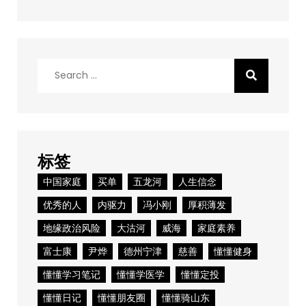
Search
for:
标签
中国家庭
买单
五龙河
人生信念
优秀的人
内驱力
冯小刚
厚积薄发
地缘政治风险
大沽河
威海
家庭素养
富士康
尹烨
德州宁津
慈善
懂懂健身
懂懂学习笔记
懂懂学医学
懂懂定投
懂懂日记
懂懂朋友圈
懂懂骑山东