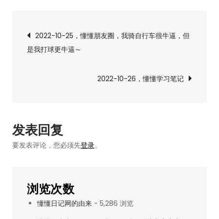
10-
文
25，
2022-10-25，懂懂朋友圈，我骑自行车很牛逼，但
懂
是我打球更牛逼～
章
懂
健
导
2022-10-26，懂懂学习笔记
身/
定
航
投，
脚
发表回复
伤，
要发表评论，您必须先
登录
。
康
复
中，
浏览次数
定
懂懂日记网的由来
- 5,286 浏览
投：
+25729.32