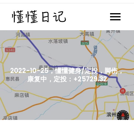
Skip
to
懂懂日记
懂懂日记网每天同步更新懂懂学
content
习群内容
2022-10-25，懂懂健身/定投，脚伤，
康复中，定投：+25729.32