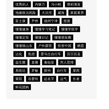
优秀的人
内驱力
冯小刚
厚积薄发
地缘政治风险
大沽河
威海
家庭素养
富士康
尹烨
德州宁津
慈善
懂懂健身
懂懂学习笔记
懂懂学医学
懂懂定投
懂懂日记
懂懂朋友圈
懂懂骑山东
户外露营
投资中国
栖霞
沾化
焦虑
爱马仕自行车
百日百县
益生菌
直播
秦始皇
穷人思维
系统论
罗敏
胶州
自行车
莱西
莱阳
谷爱玲
起名字
运气
长者
鲜花团购