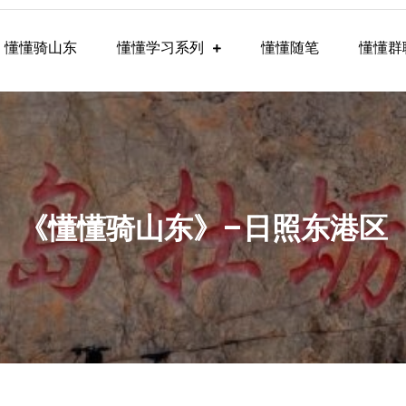
懂懂骑山东
懂懂学习系列
懂懂随笔
懂懂群
懂学习群内容
《懂懂骑山东》–日照东港区