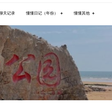
聊天记录
懂懂日记（年份）
懂懂其他