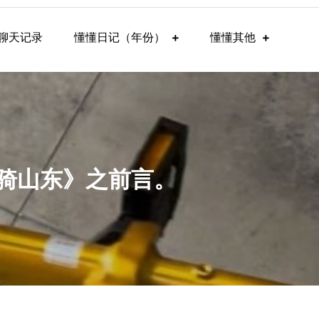
聊天记录
懂懂日记（年份）
懂懂其他
懂骑山东》之前言。