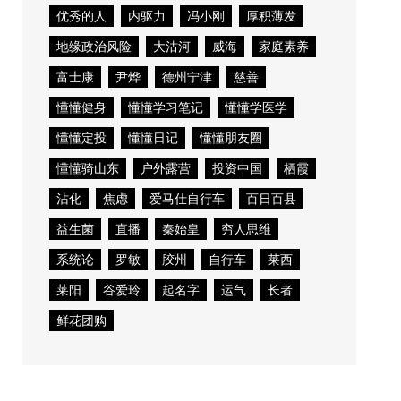
优秀的人
内驱力
冯小刚
厚积薄发
地缘政治风险
大沽河
威海
家庭素养
富士康
尹烨
德州宁津
慈善
懂懂健身
懂懂学习笔记
懂懂学医学
懂懂定投
懂懂日记
懂懂朋友圈
懂懂骑山东
户外露营
投资中国
栖霞
沾化
焦虑
爱马仕自行车
百日百县
益生菌
直播
秦始皇
穷人思维
系统论
罗敏
胶州
自行车
莱西
莱阳
谷爱玲
起名字
运气
长者
鲜花团购