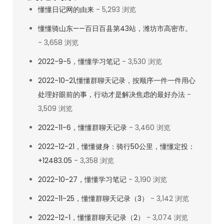
懂懂日记网的由来
- 5,293 浏览
写，
骑
懂懂骑山东——百日百县第43站，潍坊市高密市。
行
- 3,658 浏览
系
2022-9-5，懂懂学习笔记
- 3,530 浏览
列
2022-10-21,懂懂群聊天记录，按顺序一件一件用心
后
处理好眼前的事，行动才是解决焦虑的最好办法
-
续
3,509 浏览
不
再
2022-11-6，懂懂群聊天记录
- 3,460 浏览
更
2022-12-21，懂懂健身：骑行50公里，懂懂定投：
新
+12483.05
- 3,358 浏览
了
2022-10-27，懂懂学习笔记
～
- 3,190 浏览
2022-11-25，懂懂群聊天记录（3）
- 3,142 浏览
2022-12-1，懂懂群聊天记录（2）
- 3,074 浏览