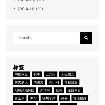
2013 年 1 月
(30)
Search
for:
标签
中国家庭
买单
五龙河
人生信念
优秀的人
内驱力
冯小刚
厚积薄发
地缘政治风险
大沽河
威海
家庭素养
富士康
尹烨
德州宁津
慈善
懂懂健身