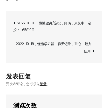
2022-
10-
文
18，
2022-10-18，懂懂健身/定投，脚伤，康复中，定
《懂
投：+65810.11
章
懂
骑
导
2022-10-18，懂懂学习群，聊天记录，耐心，毅力，
山
信用
东》
航
系
列
写
发表回复
塌
要发表评论，您必须先
登录
。
了，
删
了
浏览次数
重