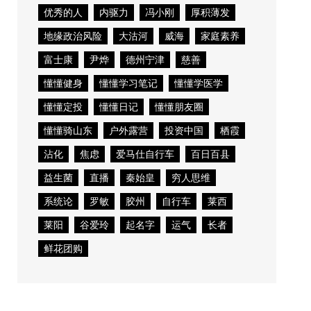
优秀的人
内驱力
冯小刚
厚积薄发
地缘政治风险
大沽河
威海
家庭素养
富士康
尹烨
德州宁津
慈善
懂懂健身
懂懂学习笔记
懂懂学医学
懂懂定投
懂懂日记
懂懂朋友圈
懂懂骑山东
户外露营
投资中国
栖霞
沾化
焦虑
爱马仕自行车
百日百县
益生菌
直播
秦始皇
穷人思维
系统论
罗敏
胶州
自行车
莱西
莱阳
谷爱玲
起名字
运气
长者
鲜花团购