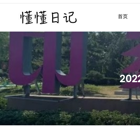
Skip
to
首页
懂懂日记
懂懂日记网每天同步更新懂
content
20