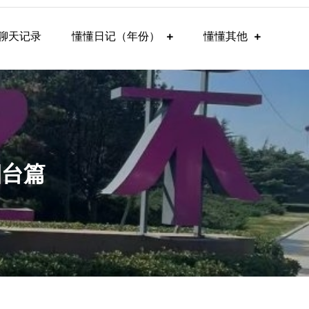
聊天记录
懂懂日记（年份）
懂懂其他
烟台篇