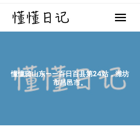
Skip
to
懂懂日记
懂懂日记网每天同步更新懂懂学
content
习群内容
懂懂骑山东——百日百县第24站，潍坊
市昌邑市。