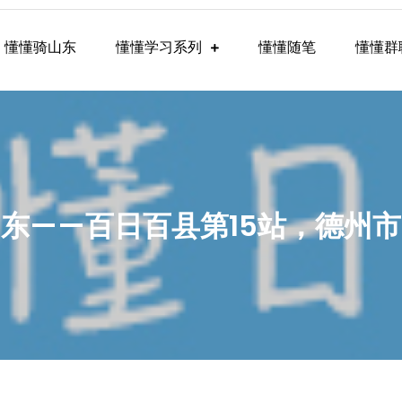
懂懂骑山东
懂懂学习系列
懂懂随笔
懂懂群
懂学习群内容
东——百日百县第15站，德州