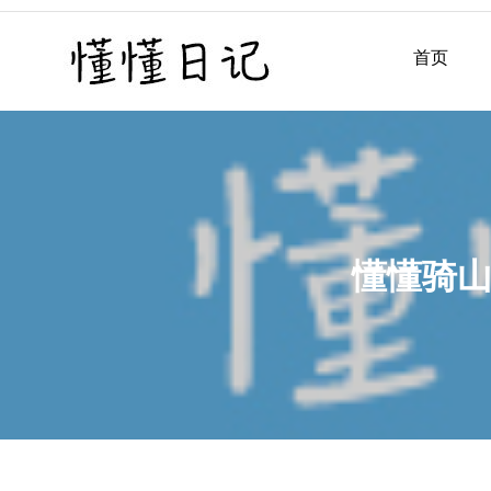
Skip
to
首页
懂懂日记
懂懂日记网每天同步更新懂
content
懂懂骑山