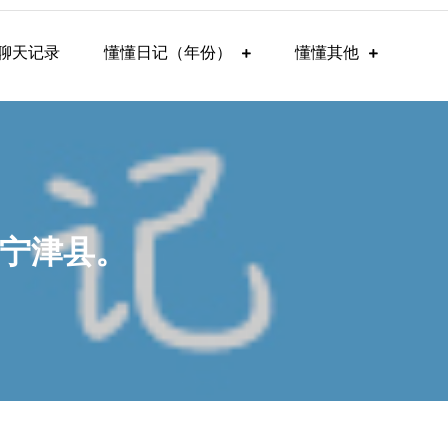
聊天记录
懂懂日记（年份）
懂懂其他
市宁津县。