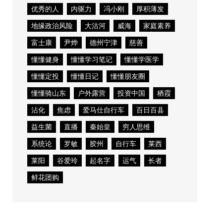
优秀的人
内驱力
冯小刚
厚积薄发
地缘政治风险
大沽河
威海
家庭素养
富士康
尹烨
德州宁津
慈善
懂懂健身
懂懂学习笔记
懂懂学医学
懂懂定投
懂懂日记
懂懂朋友圈
懂懂骑山东
户外露营
投资中国
栖霞
沾化
焦虑
爱马仕自行车
百日百县
益生菌
直播
秦始皇
穷人思维
系统论
罗敏
胶州
自行车
莱西
莱阳
谷爱玲
起名字
运气
长者
鲜花团购