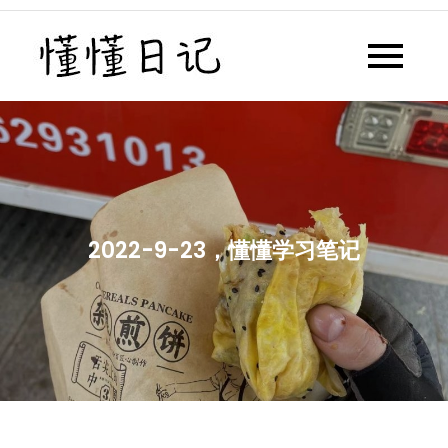
Skip
to
懂懂日记
懂懂日记网每天同步更新懂懂学
content
习群内容
2022-9-23，懂懂学习笔记