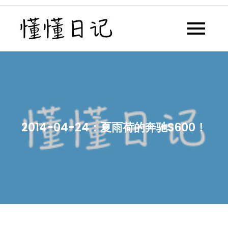
Skip
to
懂懂日记
懂懂日记网每天同步更新懂懂学
content
习群内容
2014-04-24：夏雨荷的奔驰S600！