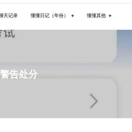
聊天记录
懂懂日记（年份）
懂懂其他
，警告处分