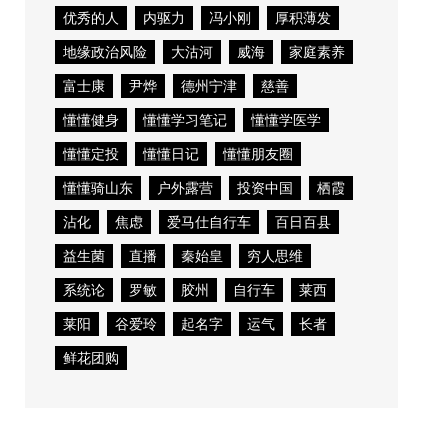
优秀的人
内驱力
冯小刚
厚积薄发
地缘政治风险
大沽河
威海
家庭素养
富士康
尹烨
德州宁津
慈善
懂懂健身
懂懂学习笔记
懂懂学医学
懂懂定投
懂懂日记
懂懂朋友圈
懂懂骑山东
户外露营
投资中国
栖霞
沾化
焦虑
爱马仕自行车
百日百县
益生菌
直播
秦始皇
穷人思维
系统论
罗敏
胶州
自行车
莱西
莱阳
谷爱玲
起名字
运气
长者
鲜花团购