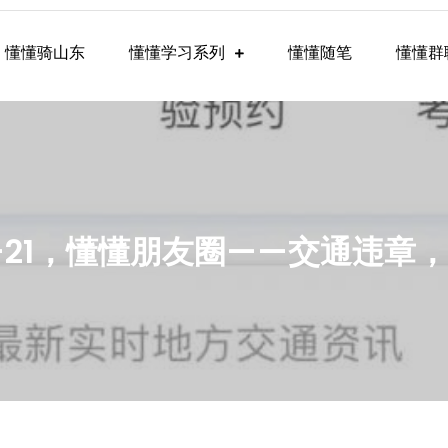
懂懂骑山东
懂懂学习系列
懂懂随笔
懂懂群
懂学习群内容
-9-21，懂懂朋友圈——交通违章