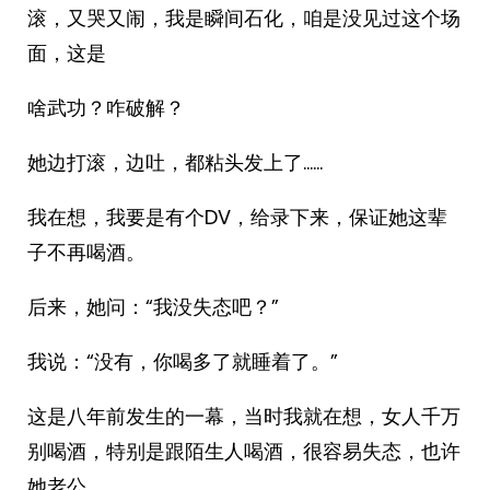
滚，又哭又闹，我是瞬间石化，咱是没见过这个场
面，这是
啥武功？咋破解？
她边打滚，边吐，都粘头发上了……
我在想，我要是有个DV，给录下来，保证她这辈
子不再喝酒。
后来，她问：“我没失态吧？”
我说：“没有，你喝多了就睡着了。”
这是八年前发生的一幕，当时我就在想，女人千万
别喝酒，特别是跟陌生人喝酒，很容易失态，也许
她老公