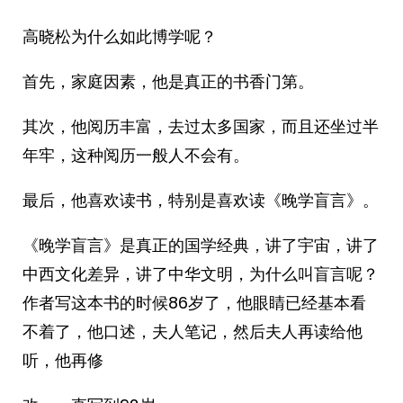
高晓松为什么如此博学呢？
首先，家庭因素，他是真正的书香门第。
其次，他阅历丰富，去过太多国家，而且还坐过半
年牢，这种阅历一般人不会有。
最后，他喜欢读书，特别是喜欢读《晚学盲言》。
《晚学盲言》是真正的国学经典，讲了宇宙，讲了
中西文化差异，讲了中华文明，为什么叫盲言呢？
作者写这本书的时候86岁了，他眼睛已经基本看
不着了，他口述，夫人笔记，然后夫人再读给他
听，他再修