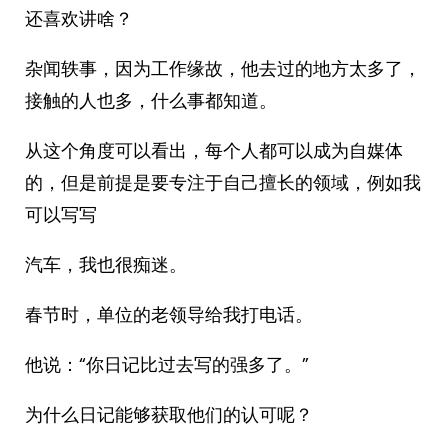
还喜欢讲啥？
杂闻轶事，因为工作缘故，他去过的地方太多了，
接触的人也多，什么事都知道。
从这个角度可以看出，每个人都可以成为自媒体
的，但是前提是要专注于自己擅长的领域，例如我
可以写写
汽车，我也很痴迷。
春节时，单位的老领导给我打电话。
他说：“你日记比过去写的强多了。”
为什么日记能够获取他们的认可呢？