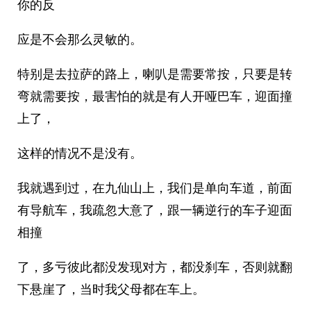
你的反
应是不会那么灵敏的。
特别是去拉萨的路上，喇叭是需要常按，只要是转
弯就需要按，最害怕的就是有人开哑巴车，迎面撞
上了，
这样的情况不是没有。
我就遇到过，在九仙山上，我们是单向车道，前面
有导航车，我疏忽大意了，跟一辆逆行的车子迎面
相撞
了，多亏彼此都没发现对方，都没刹车，否则就翻
下悬崖了，当时我父母都在车上。