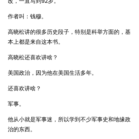
改，一直写到92岁。
作者叫：钱穆。
高晓松讲的很多历史段子，特别是科举方面的，基
本上都是来自这本书。
高晓松还喜欢讲啥？
美国政治，因为他在美国生活多年。
还喜欢讲啥？
军事。
他从小就是军事迷，所以学到不少军事史和地缘政
治的东西。