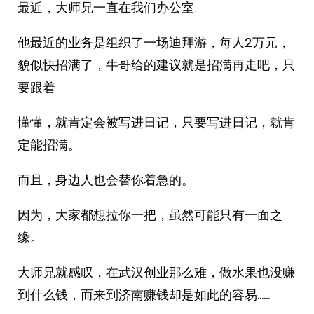
最近，大师兄一直在我们办公室。
他最近的业务是组织了一场迪拜游，每人2万元，
貌似快招满了，牛哥给的建议就是招满再走吧，只
要跟着
懂懂，就肯定会被写进日记，只要写进日记，就肯
定能招满。
而且，身边人也会替你着急的。
因为，大家都想拉你一把，虽然可能只有一面之
缘。
大师兄就感叹，在武汉创业那么难，做水果也没赚
到什么钱，而来到济南赚钱却是如此的容易……