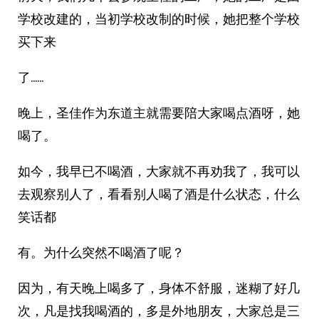
学校改建的，当初学校改制的时候，她把整个学校
买下来
了……
晚上，圣佳作为东道主就需要陪大家喝点酒呀，她
喝了。
如今，我早已不喝酒，大家就不再劝我了，我可以
去观察别人了，看看别人喝了酒是什么状态，什么
笑话都
有。为什么突然不喝酒了呢？
因为，有天晚上喝多了，身体不舒服，迷糊了好几
次，凡是找我喝酒的，多是外地朋友，大家总是三