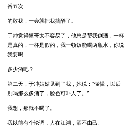
番五次
的敬我，一会就把我搞醉了。
于冲觉得懂哥太不容易了，他总是帮我倒酒，一杯
是真的，一杯是假的，我一顿饭能喝两瓶水，你说
我要喝
多少酒吧？
第二天，于冲姑姑见到了我，她说：“懂懂，以后
别喝那么多酒了，脸色可吓人了。”
我想，那就不喝了。
我以前有个论调，人在江湖，酒不由己。