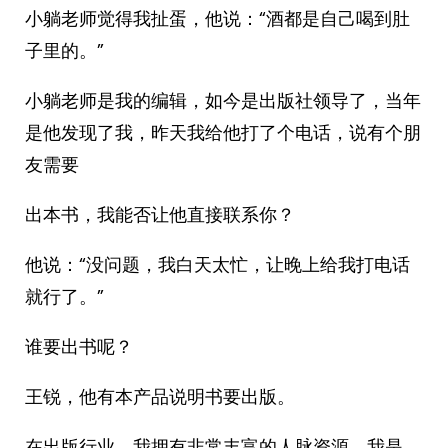
小躺老师觉得我扯蛋，他说：“酒都是自己喝到肚
子里的。”
小躺老师是我的编辑，如今是出版社领导了，当年
是他发现了我，昨天我给他打了个电话，说有个朋
友需要
出本书，我能否让他直接联系你？
他说：“没问题，我白天太忙，让晚上给我打电话
就行了。”
谁要出书呢？
王锐，他有本产品说明书要出版。
在出版行业，我拥有非常丰富的人脉资源，我是