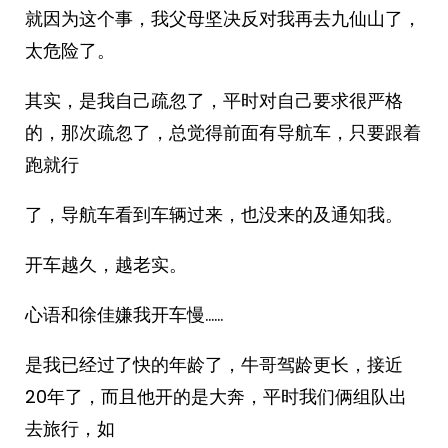
就因为这个事，我父母坚决反对我再去九仙山了，
太危险了。
其实，是我自己疏忽了，平时对自己要求很严格
的，那次疏忽了，总觉得前面有导航车，只要跟着
跑就行
了，导航车看到车辆过来，也没来的及通知我。
开车越久，越老实。
心语和徐佳嫌我开车慢……
是我已经过了快的年龄了，牛哥驾龄更长，接近
20年了，而且他开的是大奔，平时我们俩组队出
去旅行，如