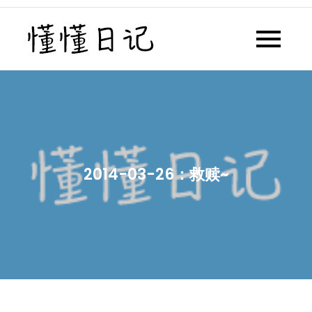
Skip
to
懂懂日记
懂懂日记网每天同步更新懂懂学
content
习群内容
2014-03-26：救赎~