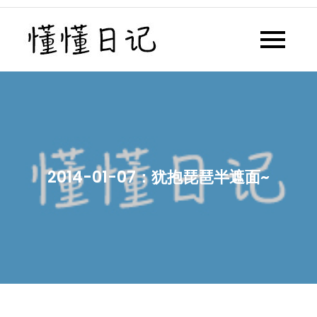
Skip
to
懂懂日记
懂懂日记网每天同步更新懂懂学
content
习群内容
2014-01-07：犹抱琵琶半遮面~