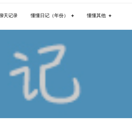
聊天记录
懂懂日记（年份）
懂懂其他