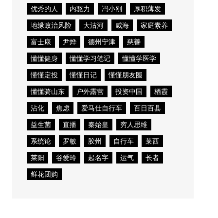
优秀的人
内驱力
冯小刚
厚积薄发
地缘政治风险
大沽河
威海
家庭素养
富士康
尹烨
德州宁津
慈善
懂懂健身
懂懂学习笔记
懂懂学医学
懂懂定投
懂懂日记
懂懂朋友圈
懂懂骑山东
户外露营
投资中国
栖霞
沾化
焦虑
爱马仕自行车
百日百县
益生菌
直播
秦始皇
穷人思维
系统论
罗敏
胶州
自行车
莱西
莱阳
谷爱玲
起名字
运气
长者
鲜花团购