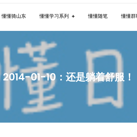
懂懂骑山东
懂懂学习系列
懂懂随笔
懂懂群
懂学习群内容
2014-01-10：还是躺着舒服！