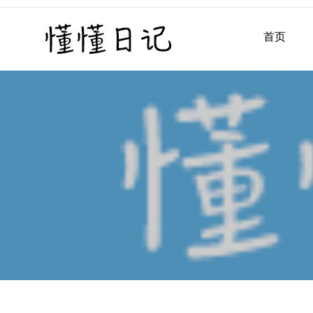
Skip
to
首页
懂懂日记
懂懂日记网每天同步更新懂
content