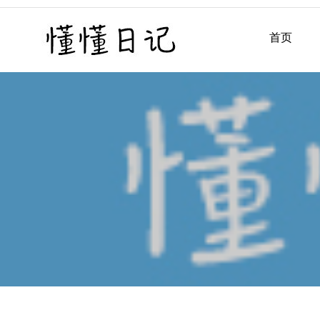
Skip
to
首页
懂懂日记
懂懂日记网每天同步更新懂
content