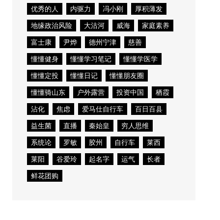
优秀的人
内驱力
冯小刚
厚积薄发
地缘政治风险
大沽河
威海
家庭素养
富士康
尹烨
德州宁津
慈善
懂懂健身
懂懂学习笔记
懂懂学医学
懂懂定投
懂懂日记
懂懂朋友圈
懂懂骑山东
户外露营
投资中国
栖霞
沾化
焦虑
爱马仕自行车
百日百县
益生菌
直播
秦始皇
穷人思维
系统论
罗敏
胶州
自行车
莱西
莱阳
谷爱玲
起名字
运气
长者
鲜花团购