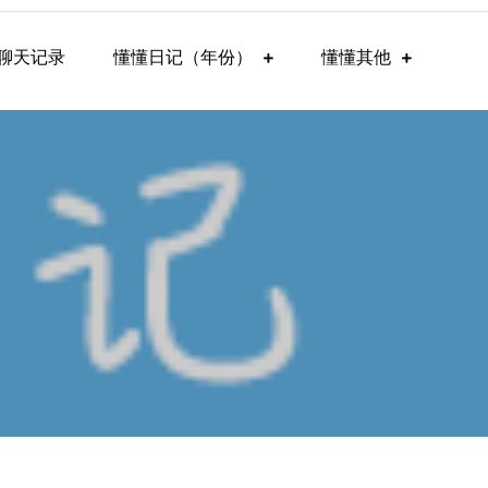
聊天记录
懂懂日记（年份）
懂懂其他