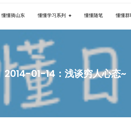
懂懂骑山东
懂懂学习系列
懂懂随笔
懂懂群
懂学习群内容
2014-01-14：浅谈穷人心态~