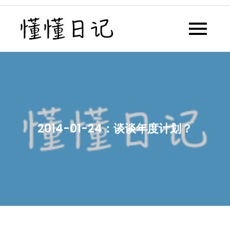
Skip
to
懂懂日记
懂懂日记网每天同步更新懂懂学
content
习群内容
2014-01-24：谈谈年度计划？