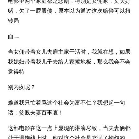
电影里两个家庭都是悲剧，特别是女佣家，丈夫好
赌，欠了一屁股债，原本以为通过这次赔偿可以扭
转局
面……
当女佣带着女儿去雇主家干活时，我就在想，如果
我媳妇带着我儿子去给人家擦地板，那么我会不会
觉得特
别内疚呢？
难道我只忙着骂这个社会为富不仁？我想起一句
话：贫贱夫妻百事哀！
这部电影在这一点上显现的淋漓尽致，当夫妻俩都
处于温饱线上时，他对这个社会是充满了抱怨的，