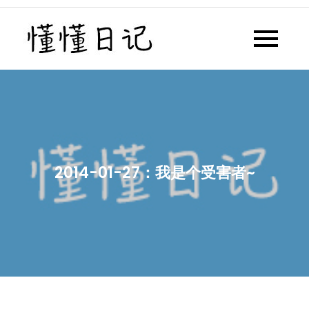
Skip
to
懂懂日记
懂懂日记网每天同步更新懂懂学
content
习群内容
2014-01-27：我是个受害者~