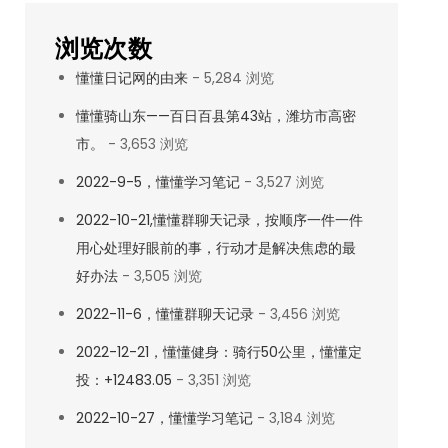
浏览次数
懂懂日记网的由来
- 5,284 浏览
懂懂骑山东——百日百县第43站，潍坊市高密
市。
- 3,653 浏览
2022-9-5，懂懂学习笔记
- 3,527 浏览
2022-10-21,懂懂群聊天记录，按顺序一件一件
用心处理好眼前的事，行动才是解决焦虑的最
好办法
- 3,505 浏览
2022-11-6，懂懂群聊天记录
- 3,456 浏览
2022-12-21，懂懂健身：骑行50公里，懂懂定
投：+12483.05
- 3,351 浏览
2022-10-27，懂懂学习笔记
- 3,184 浏览