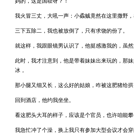
妈的，这是国耻呀？！
我火冒三丈，大吼一声：小蟊贼竟然在这里撒野，
三下五除二，我也被放倒了，只有求饶的份了。
就这样，我跟眼镜男认识了，他挺感激我的，虽然
此时，我才注意到，他是带着妹妹出来玩的，那妹
冰，
那小腿又细又长，这么好的姑娘，咋被这肥猪给拱
回到酒店，他约我坐坐。
看这肥头大耳的样子，应该是个官员，也许咱能攀
我急忙冲了个澡，换上我只有参加大型会议才会穿