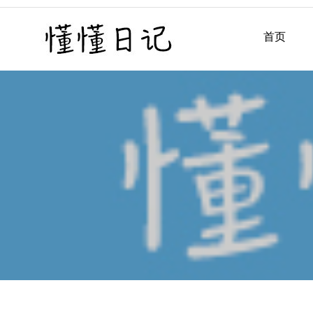
Skip
to
首页
懂懂日记
懂懂日记网每天同步更新懂
content