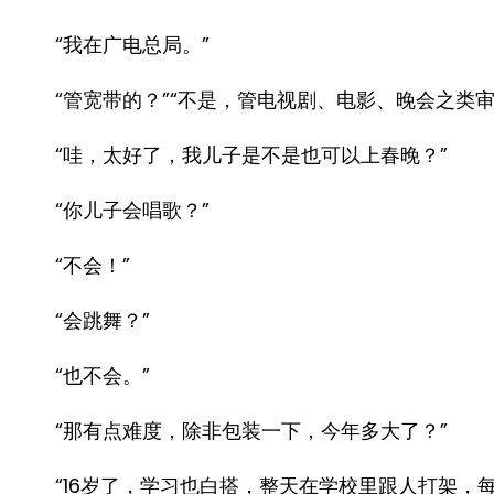
“我在广电总局。”
“管宽带的？”“不是，管电视剧、电影、晚会之类审
“哇，太好了，我儿子是不是也可以上春晚？”
“你儿子会唱歌？”
“不会！”
“会跳舞？”
“也不会。”
“那有点难度，除非包装一下，今年多大了？”
“16岁了，学习也白搭，整天在学校里跟人打架，