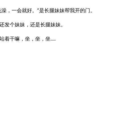
洗澡，一会就好。”是长腿妹妹帮我开的门。
还发个妹妹，还是长腿妹妹。
站着干嘛，坐，坐，坐……