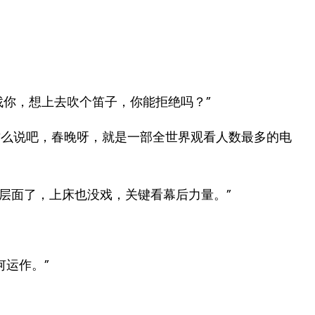
找你，想上去吹个笛子，你能拒绝吗？”
这么说吧，春晚呀，就是一部全世界观看人数最多的电
层面了，上床也没戏，关键看幕后力量。”
何运作。”