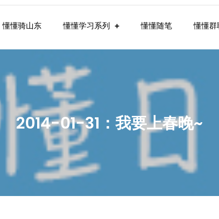
懂懂骑山东
懂懂学习系列
懂懂随笔
懂懂群
懂学习群内容
2014-01-31：我要上春晚~