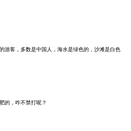
的游客，多数是中国人，海水是绿色的，沙滩是白色
肥的，咋不禁打呢？