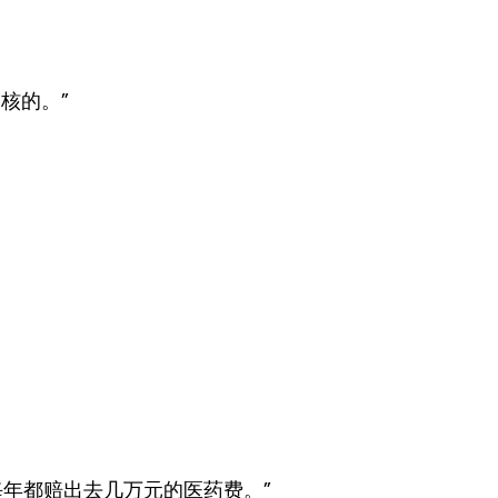
核的。”
每年都赔出去几万元的医药费。”