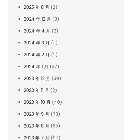
2025 年 8 月
(2)
2024 年 12 月
(8)
2024 年 4 月
(2)
2024 年 3 月
(11)
2024 年 2 月
(2)
2024 年 1 月
(37)
2023 年 12 月
(39)
2023 年 11 月
(2)
2023 年 10 月
(40)
2023 年 9 月
(73)
2023 年 8 月
(65)
2023 年 7 月
(97)