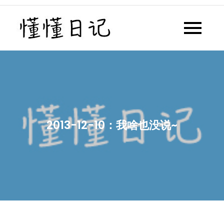
Skip
to
懂懂日记
懂懂日记网每天同步更新懂懂学
content
习群内容
2013-12-10：我啥也没说~