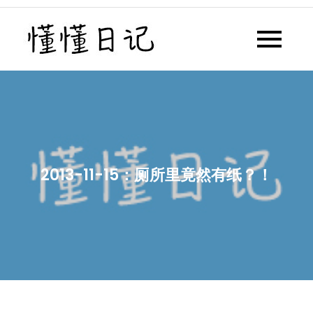
Skip
to
懂懂日记
懂懂日记网每天同步更新懂懂学
content
习群内容
2013-11-15：厕所里竟然有纸？！