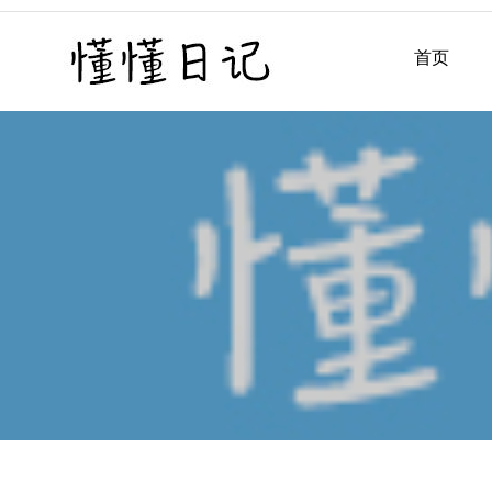
Skip
to
首页
懂懂日记
懂懂日记网每天同步更新懂
content