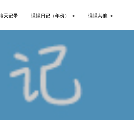
聊天记录
懂懂日记（年份）
懂懂其他