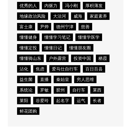
优秀的人
内驱力
冯小刚
厚积薄发
地缘政治风险
大沽河
威海
家庭素养
富士康
尹烨
德州宁津
慈善
懂懂健身
懂懂学习笔记
懂懂学医学
懂懂定投
懂懂日记
懂懂朋友圈
懂懂骑山东
户外露营
投资中国
栖霞
沾化
焦虑
爱马仕自行车
百日百县
益生菌
直播
秦始皇
穷人思维
系统论
罗敏
胶州
自行车
莱西
莱阳
谷爱玲
起名字
运气
长者
鲜花团购