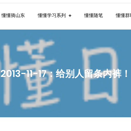
懂懂骑山东
懂懂学习系列
懂懂随笔
懂懂群
懂学习群内容
2013-11-17：给别人留条内裤！