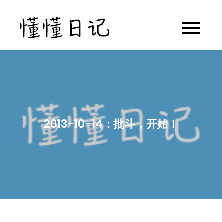
Skip
to
懂懂日记
懂懂日记网每天同步更新懂懂学
content
习群内容
2013-10-14：批斗，开始！