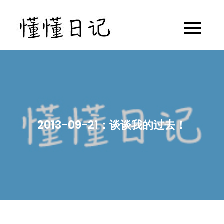
Skip
to
懂懂日记
懂懂日记网每天同步更新懂懂学
content
习群内容
2013-09-21：谈谈我的过去！