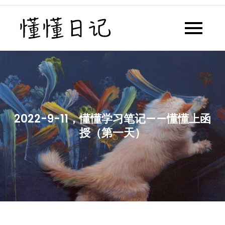
Skip
to
懂懂日记
懂懂日记网每天同步更新懂懂学
content
习群内容
2022-9-11，懂懂学习笔记——懂懂上函
授（第一天）