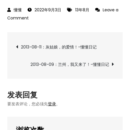
2022年9月3日
13年8月
Leave a
on
Comment
2013-
08-
文
10：
2013-08-11：灰姑娘，的爱情！-懂懂日记
如
章
何
2013-08-09：兰州，我又来了！-懂懂日记
考
导
清
华？-
航
懂
发表回复
懂
要发表评论，您必须先
登录
。
日
记
浏览次数