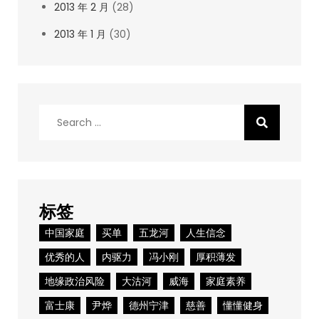
2013 年 2 月
(28)
2013 年 1 月
(30)
Search
for:
标签
中国家庭
买单
五龙河
人生信念
优秀的人
内驱力
冯小刚
厚积薄发
地缘政治风险
大沽河
威海
家庭素养
富士康
尹烨
德州宁津
慈善
懂懂健身